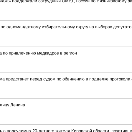
рядка» поддержали сотрудники ОМВД России по Вязниковскому р
 одномандатному избирательному округу на выборах депутатов
а по привлечению медкадров в регион
а предстанет перед судом по обвинению в подделке протокола
улицу Ленина
мью подсудимых 20-летнего жителя Кировской области, похитивш