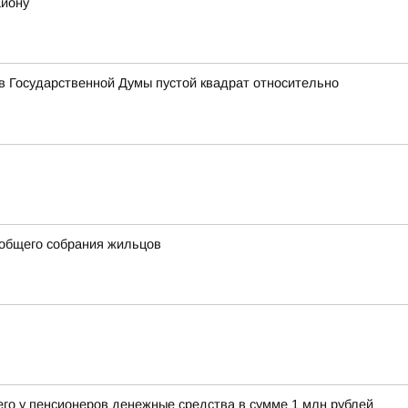
айону
 Государственной Думы пустой квадрат относительно
 общего собрания жильцов
его у пенсионеров денежные средства в сумме 1 млн рублей