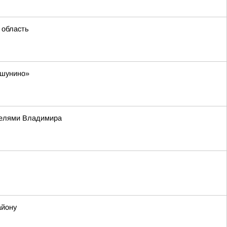
 область
ешунино»
телями Владимира
айону