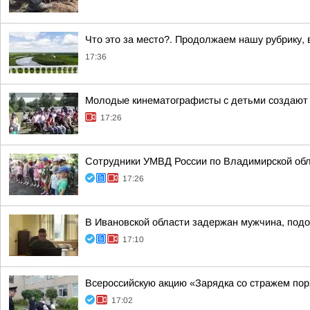
Что это за место?. Продолжаем нашу рубрику,
17:36
Молодые кинематографисты с детьми создают 
17:26
Сотрудники УМВД России по Владимирской обл
17:26
В Ивановской области задержан мужчина, подо
17:10
Всероссийскую акцию «Зарядка со стражем по
17:02