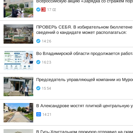
Всероссийскую акцию «Зарядка со стражем по
17:02
ПРОВЕРЬ СЕБЯ. В избирательном бюллетене по
сведений о кандидате может располагаться:
14:26
Во Владимирской области продолжается работ
16:23
Председатель управляющей компании из Муром
15:54
В Александрове мостят плиткой центральную 
14:21
В Гусь-Хрустальном прокурор отправил на ска