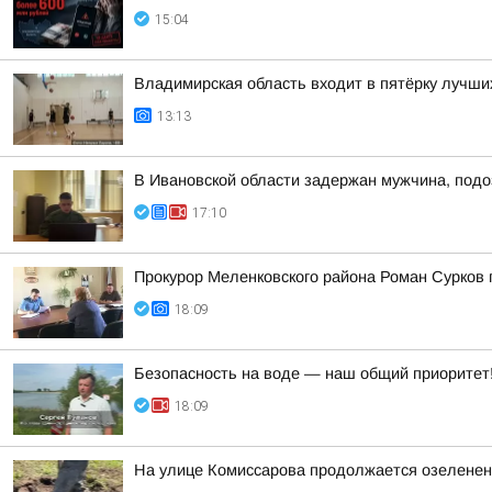
15:04
Владимирская область входит в пятёрку лучши
13:13
В Ивановской области задержан мужчина, подо
17:10
Прокурор Меленковского района Роман Сурков
18:09
Безопасность на воде — наш общий приоритет
18:09
На улице Комиссарова продолжается озеленен