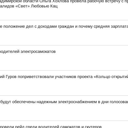
димирской области Ольга Хохлова провела рабочую встречу с 
валидов «Свет» Любовью Кац
е положение дел с доходами граждан и почему средняя зарплата 
водителей электросамокатов
ий Гуров поприветствовали участников проекта «Кольцо открыти
 будут обеспечены надежным электроснабжением в дни голосова
овели рейд среди водителей самокатов и скутеров