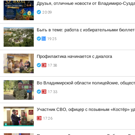
Друзья, отличные новости от Владимиро-Сузда
20:09
Быть в теме: работа с избирательными бюлле
19:25
Профилактика начинается с диалога
17:38
Во Владимирской области полицейские, общест
17:33
Участник СВО, офицер с позывным «Костёр» удо
17:26