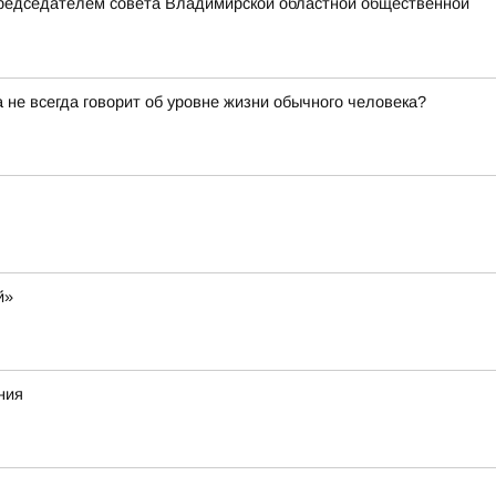
председателем совета Владимирской областной общественной
не всегда говорит об уровне жизни обычного человека?
й»
ния