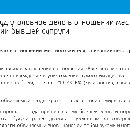
суд уголовное дело в отношении мес
нии бывшей супруги
дело в отношении местного жителя, совершившего 
ительное заключение в отношении 38-летнего местного
енное повреждение и уничтожение чужого имущества с
есение побоев), ч. 2 ст. 213 УК РФ (хулиганство, со
ой обвиняемый неоднократно пытался с ней помириться,
 прошлого года пришел к дому бывшей жены и порез
кта, будучи ранее дважды осужденным за соверш
и злости, обвиняемый вновь нанес ей побои руками и нога