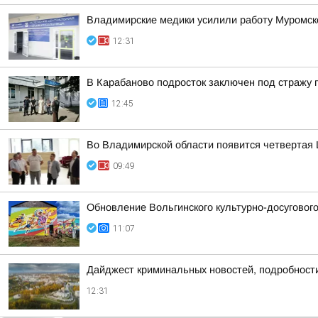
Владимирские медики усилили работу Муромско
12:31
В Карабаново подросток заключен под стражу п
12:45
Во Владимирской области появится четвертая 
09:49
Обновление Вольгинского культурно-досуговог
11:07
Дайджест криминальных новостей, подробности
12:31