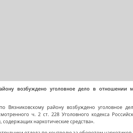
айону возбуждено уголовное дело в отношении м
по Вязниковскому району возбуждено уголовное дел
мотренного ч. 2 ст. 228 Уголовного кодекса Россий
й, содержащих наркотические средства».
отрудники отдела по контролю за оборотом наркотиков 