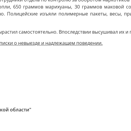
опли, 650 граммов марихуаны, 30 граммов маковой с
во. Полицейские изъяли полимерные пакеты, весы, пр
растил самостоятельно. Впоследствии высушивал их и 
писки о невыезде и надлежащем поведении.
кой области"