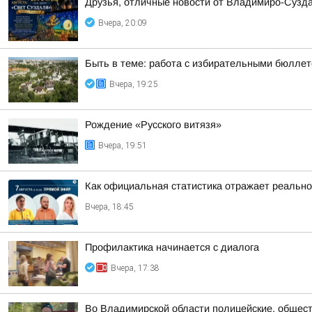
Друзья, отличные новости от Владимиро-Сузда
Вчера, 20:09
Быть в теме: работа с избирательными бюлле
Вчера, 19:25
Рождение «Русского витязя»
Вчера, 19:51
Как официальная статистика отражает реально
Вчера, 18:45
Профилактика начинается с диалога
Вчера, 17:38
Во Владимирской области полицейские, общест