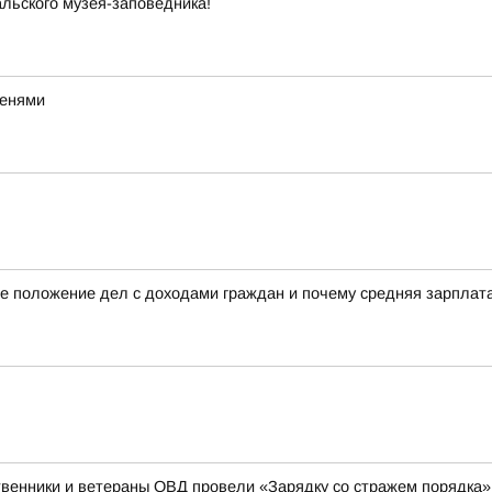
льского музея-заповедника!
тенями
е положение дел с доходами граждан и почему средняя зарплата 
венники и ветераны ОВД провели «Зарядку со стражем порядка»