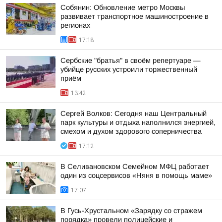
Собянин: Обновление метро Москвы
развивает транспортное машиностроение в
регионах
17:18
Сербские "братья" в своём репертуаре —
убийце русских устроили торжественный
приём
13:42
Сергей Волков: Сегодня наш Центральный
парк культуры и отдыха наполнился энергией,
смехом и духом здорового соперничества
17:12
В Селивановском Семейном МФЦ работает
один из соцсервисов «Няня в помощь маме»
17:07
В Гусь-Хрустальном «Зарядку со стражем
порядка» провели полицейские и