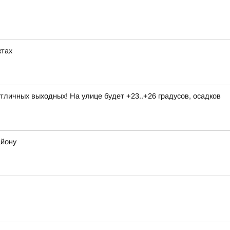
ктах
личных выходных! На улице будет +23..+26 градусов, осадков
айону