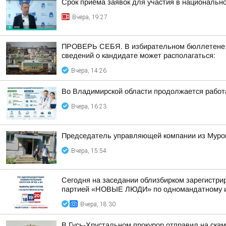
Срок приёма заявок для участия в национальн
Вчера, 19:27
ПРОВЕРЬ СЕБЯ. В избирательном бюллетене по
сведений о кандидате может располагаться:
Вчера, 14:26
Во Владимирской области продолжается работ
Вчера, 16:23
Председатель управляющей компании из Муром
Вчера, 15:54
Сегодня на заседании облизбирком зарегистри
партией «НОВЫЕ ЛЮДИ» по одномандатному из
Вчера, 18:30
В Гусь-Хрустальном прокурор отправил на ска