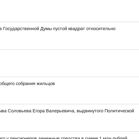
 Государственной Думы пустой квадрат относительно
 общего собрания жильцов
зыва Соловьева Егора Валерьевича, выдвинутого Политической
его у пенсионеров денежные средства в сумме 1 млн рублей