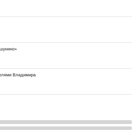
ешунино»
телями Владимира