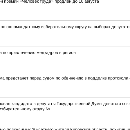
ой премии «Человек труда» продлён до 16 августа
 одномандатному избирательному округу на выборах депутатов
а по привлечению медкадров в регион
а предстанет перед судом по обвинению в подделке протокола
ровал кандидата в депутаты Государственной Думы девятого со
бирательному округу №...
мью подсудимых 20-летнего жителя Кировской области, похитивш