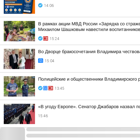
14:06
В рамках акции МВД России «Зарядка со стра
Михаилом Шашковым навестили воспитанников
15:24
Во Дворце бракосочетания Владимира чествов
15:04
Полицейские и общественники Владимирского р
13:45
«В угоду Европе». Сенатор Джабаров назвал п
15:46