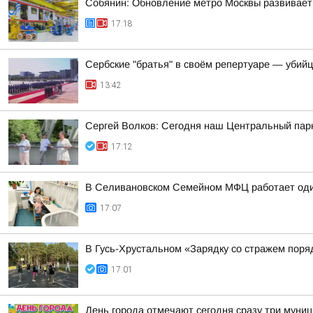
Собянин: Обновление метро Москвы развивает
17:18
Сербские "братья" в своём репертуаре — убий
13:42
Сергей Волков: Сегодня наш Центральный парк
17:12
В Селивановском Семейном МФЦ работает оди
17:07
В Гусь-Хрустальном «Зарядку со стражем пор
17:01
День города отмечают сегодня сразу три муни