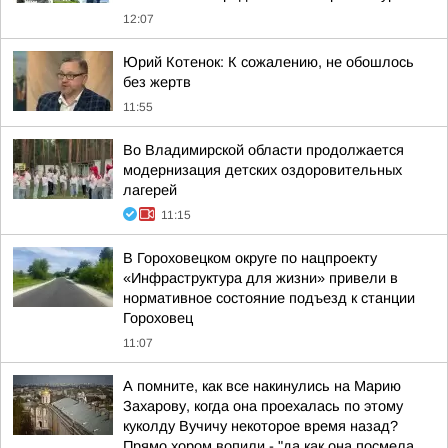
12:07
Юрий Котенок: К сожалению, не обошлось
без жертв
11:55
Во Владимирской области продолжается
модернизация детских оздоровительных
лагерей
11:15
В Гороховецком округе по нацпроекту
«Инфраструктура для жизни» привели в
нормативное состояние подъезд к станции
Гороховец
11:07
А помните, как все накинулись на Марию
Захарову, когда она проехалась по этому
куколду Вучичу некоторое время назад?
Прямо хором вопили - "да как она посмела