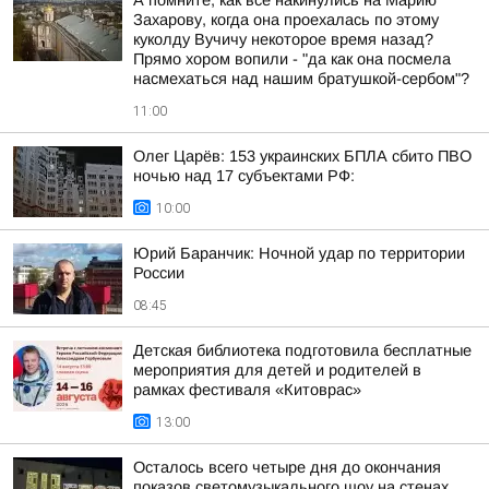
А помните, как все накинулись на Марию
Захарову, когда она проехалась по этому
куколду Вучичу некоторое время назад?
Прямо хором вопили - "да как она посмела
насмехаться над нашим братушкой-сербом"?
11:00
Олег Царёв: 153 украинских БПЛА сбито ПВО
ночью над 17 субъектами РФ:
10:00
Юрий Баранчик: Ночной удар по территории
России
08:45
Детская библиотека подготовила бесплатные
мероприятия для детей и родителей в
рамках фестиваля «Китоврас»
13:00
Осталось всего четыре дня до окончания
показов светомузыкального шоу на стенах