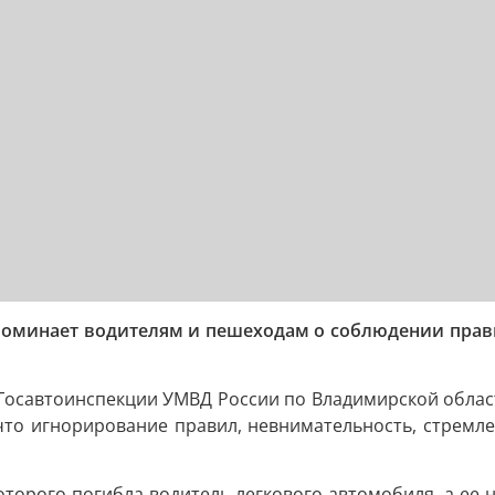
оминает водителям и пешеходам о соблюдении прави
 Госавтоинспекции УМВД России по Владимирской обла
 что игнорирование правил, невнимательность, стремле
оторого погибла водитель легкового автомобиля, а ее