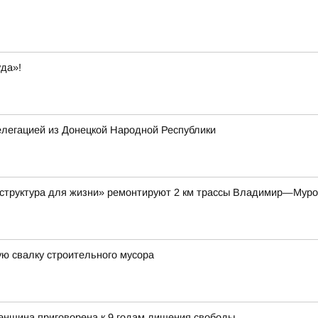
да»!
елегацией из Донецкой Народной Республики
аструктура для жизни» ремонтируют 2 км трассы Владимир—Мур
ю свалку строительного мусора
енщина приговорена к 9 годам лишения свободы