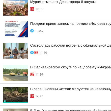
Муром отмечает День города 8 августа
12:31
Продлен прием заявок на премию «Человек тру
13:33
Состоялась рабочая встреча с официальной д
11:39
В Селивановском округе по нацпроекту «Инфр
11:29
В селе Сновицы жители жалуются на незаконну
16:27
В Гусь-Хрустальном за совершение убийства ж