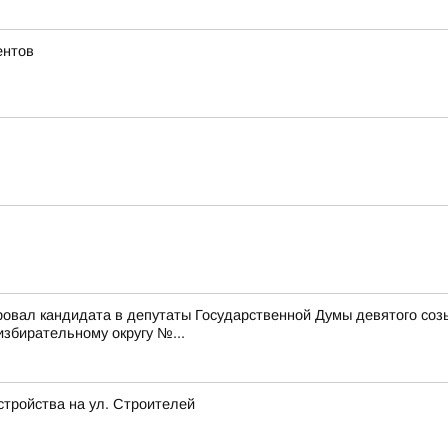
ентов
ровал кандидата в депутаты Государственной Думы девятого со
бирательному округу №...
стройства на ул. Строителей