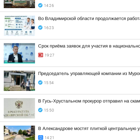
14:26
Во Владимирской области продолжается работ
16:23
Срок приёма заявок для участия в национальн
19:27
Председатель управляющей компании из Муром
15:54
В Гусь-Хрустальном прокурор отправил на ска
15:50
В Александрове мостят плиткой центральную 
14:21