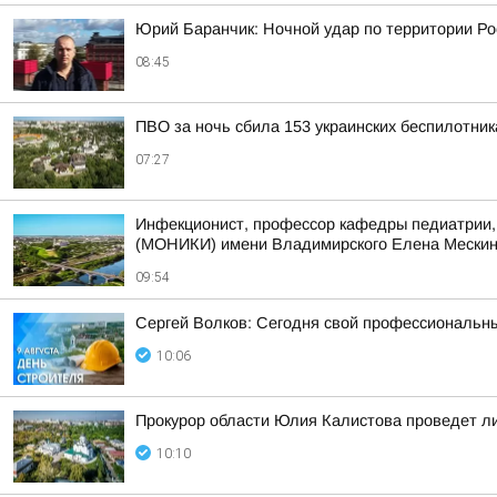
Юрий Баранчик: Ночной удар по территории Ро
08:45
ПВО за ночь сбила 153 украинских беспилотни
07:27
Инфекционист, профессор кафедры педиатрии, 
(МОНИКИ) имени Владимирского Елена Мескина 
09:54
Сергей Волков: Сегодня свой профессиональн
10:06
Прокурор области Юлия Калистова проведет ли
10:10