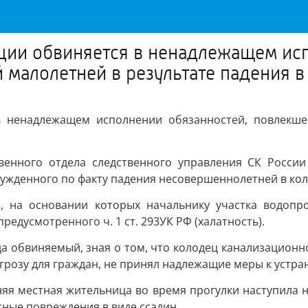
ции обвиняется в ненадлежащем ис
малолетней в результате падения в
в ненадлежащем исполнении обязанностей, повлекш
твенного отдела следственного управления СК Росси
збужденного по факту падения несовершеннолетней в кол
а, на основании которых начальнику участка водоп
едусмотренного ч. 1 ст. 293УК РФ (халатность).
ода обвиняемый, зная о том, что колодец канализацион
угрозу для граждан, не принял надлежащие меры к устр
тняя местная жительница во время прогулки наступила 
сные повреждения в виде ссадин.