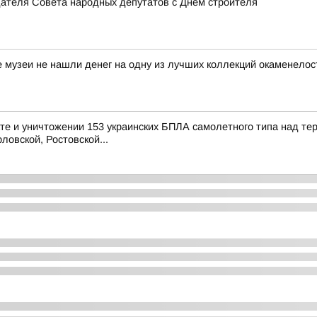
дателя Совета народных депутатов с Днём строителя
е музеи не нашли денег на одну из лучших коллекций окаменелос
е и уничтожении 153 украинских БПЛА самолетного типа над те
ловской, Ростовской...