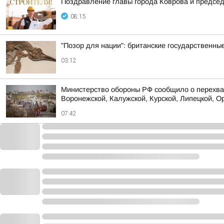
Поздравление главы города Коврова и предсе
08:15
"Позор для нации": британские государственны
03:12
Министерство обороны РФ сообщило о перехват
Воронежской, Калужской, Курской, Липецкой, Ор
07:42