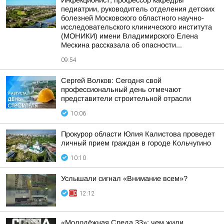
Инфекционист, профессор кафедры
педиатрии, руководитель отделения детских
болезней Московского областного научно-
исследовательского клинического института
(МОНИКИ) имени Владимирского Елена
Мескина рассказала об опасности...
09:54
Сергей Волков: Сегодня свой
профессиональный день отмечают
представители строительной отрасли
10:06
Прокурор области Юлия Калистова проведет
личный прием граждан в городе Кольчугино
10:10
Услышали сигнал «Внимание всем»?
12:12
«Молодёжная Среда 33»: чем жили