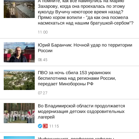
А помните, как все накинулись на Марию
Захарову, когда она проехалась по этому
куколду Вучичу некоторое время назад?
Прямо хором вопили - "да как она посмела
насмехаться над нашим братушкой-сербом"?
11:00
Юрий Баранчик: Ночной удар по территории
России
08:45
ПВО за ночь сбила 153 украинских
беспилотника над регионами России,
передает Минобороны РФ
07:27
Во Владимирской области продолжается
модернизация детских оздоровительных
лагерей
11:15