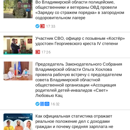
Во Владимирской области полицейские,
общественники и ветераны ОВД провели
«Зарядку со стражем порядка» в загородном
оздоровительном лагере
17:33
Участник СВО, офицер с позывным «Костёр»
удостоен Георгиевского креста IV степени
17:26
Председатель Законодательного Собрания
Владимирской области Ольга Хохлова
провела рабочую встречу с председателем
совета Владимирской областной
общественной организации «Ассоциация
родителей детей-инвалидов «Свет»
Любовью Кац
16:32
Как официальная статистика отражает
реальное положение дел с доходами
граждан и почему средняя зарплата не