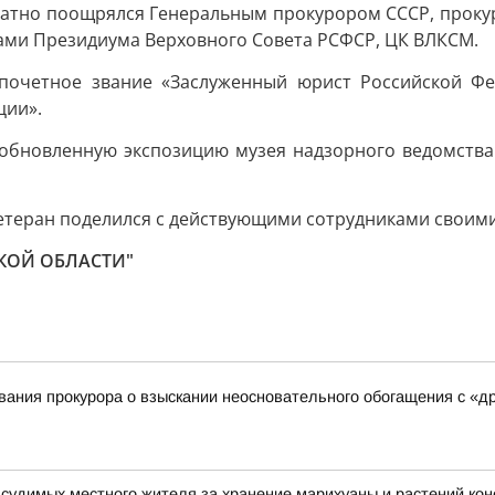
ратно поощрялся Генеральным прокурором СССР, проку
ами Президиума Верховного Совета РСФСР, ЦК ВЛКСМ.
почетное звание «Заслуженный юрист Российской Фе
ции».
обновленную экспозицию музея надзорного ведомства.
ветеран поделился с действующими сотрудниками своим
КОЙ ОБЛАСТИ"
ания прокурора о взыскании неосновательного обогащения с «д
дсудимых местного жителя за хранение марихуаны и растений ко