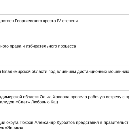
стоен Георгиевского креста IV степени
ного права и избирательного процесса
 Владимирской области под влиянием дистанционных мошеннико
димирской области Ольга Хохлова провела рабочую встречу с 
валидов «Свет» Любовью Кац
ии округа Покров Александр Курбатов представил в правительств
ук «Эврика»