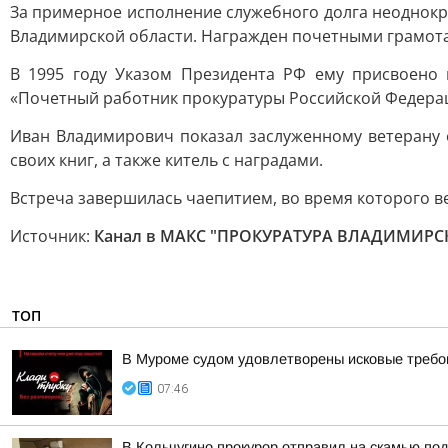
За примерное исполнение служебного долга неоднок
Владимирской области. Награжден почетными грамот
В 1995 году Указом Президента РФ ему присвоено 
«Почетный работник прокуратуры Российской Федера
Иван Владимирович показал заслуженному ветерану 
своих книг, а также китель с наградами.
Встреча завершилась чаепитием, во время которого 
Источник:
Канал в МАКС "ПРОКУРАТУРА ВЛАДИМИРС
ТОП
В Муроме судом удовлетворены исковые требов
07:46
В Кольчугино прокурор отправил на скамью по