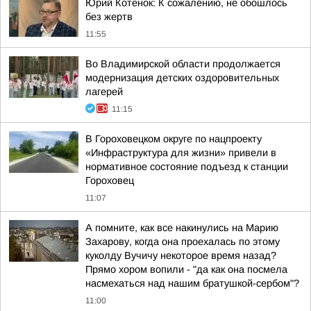
Юрий Котенок: К сожалению, не обошлось
без жертв
11:55
Во Владимирской области продолжается
модернизация детских оздоровительных
лагерей
11:15
В Гороховецком округе по нацпроекту
«Инфраструктура для жизни» привели в
нормативное состояние подъезд к станции
Гороховец
11:07
А помните, как все накинулись на Марию
Захарову, когда она проехалась по этому
куколду Вучичу некоторое время назад?
Прямо хором вопили - "да как она посмела
насмехаться над нашим братушкой-сербом"?
11:00