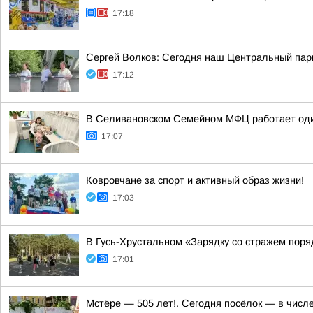
17:18
Сергей Волков: Сегодня наш Центральный парк
17:12
В Селивановском Семейном МФЦ работает оди
17:07
Ковровчане за спорт и активный образ жизни!
17:03
В Гусь-Хрустальном «Зарядку со стражем пор
17:01
Мстёре — 505 лет!. Сегодня посёлок — в числ