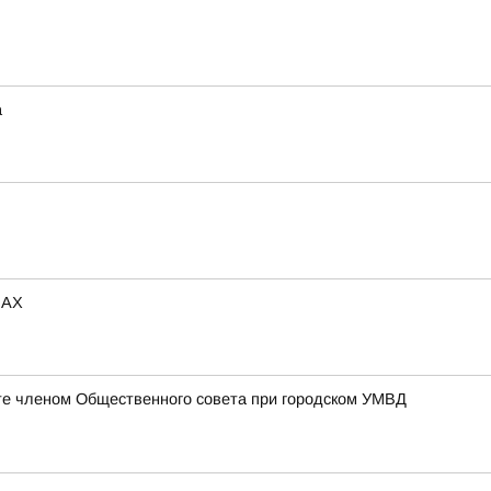
а
МАХ
те членом Общественного совета при городском УМВД