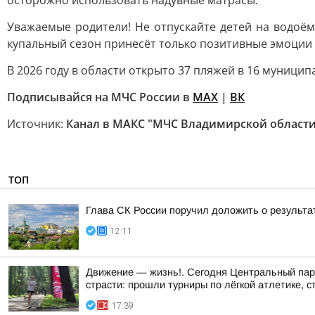
осторожно использовать надувные матрасы.
Уважаемые родители! Не отпускайте детей на водоём
купальный сезон принесёт только позитивные эмоции 
В 2026 году в области открыто 37 пляжей в 16 муници
Подписывайся на МЧС России в
MAX
|
ВК
Источник:
Канал в МАКС "МЧС Владимирской области
ТОП
Глава СК России поручил доложить о результа
12:11
Движение — жизнь!. Сегодня Центральный парк
страсти: прошли турниры по лёгкой атлетике, с
17:39