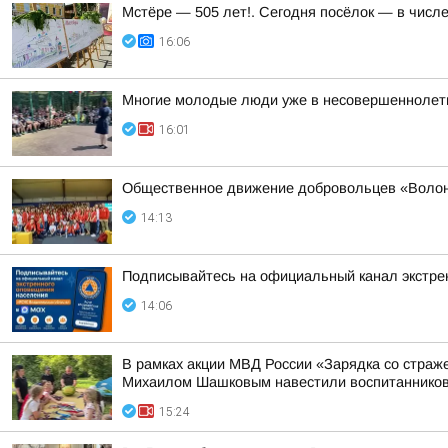
Мстёре — 505 лет!. Сегодня посёлок — в числ
16:06
Многие молодые люди уже в несовершеннолетн
16:01
Общественное движение добровольцев «Волонт
14:13
Подписывайтесь на официальный канал экстр
14:06
В рамках акции МВД России «Зарядка со стра
Михаилом Шашковым навестили воспитанников
15:24