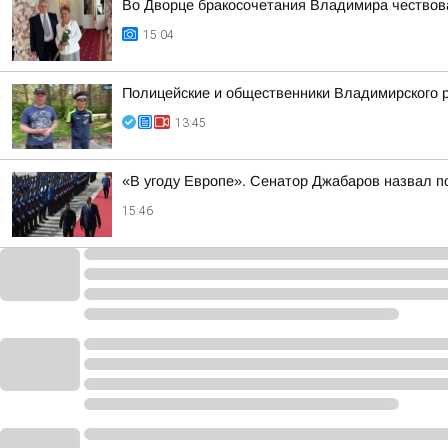
Во Дворце бракосочетания Владимира чествов
15:04
Полицейские и общественники Владимирского р
13:45
«В угоду Европе». Сенатор Джабаров назвал п
15:46