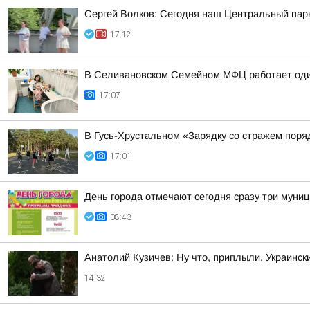
Сергей Волков: Сегодня наш Центральный парк
17:12
В Селивановском Семейном МФЦ работает оди
17:07
В Гусь-Хрустальном «Зарядку со стражем пор
17:01
День города отмечают сегодня сразу три муни
08:43
Анатолий Кузичев: Ну что, приплыли. Украинск
14:32