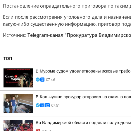
Постановление оправдательного приговора по таким 
Если после рассмотрения уголовного дела и назначе
какую-либо существенную информацию, приговор под
Источник:
Telegram-канал "Прокуратура Владимирско
ТОП
В Муроме судом удовлетворены исковые требов
07:46
В Кольчугино прокурор отправил на скамью по
07:51
Во Владимирской области подвели полугодовые