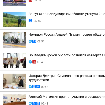
09:29
За сутки во Владимирской области утонули 2 ч
08:58
Чемпион России Андрей Птахин провел общего
08:51
Во Владимирской области появится четвертая 
09:49
История Дмитрия Ступина - это рассказ не толь
трудностями
09:58
Алексей Метелкин принял участие в расширен
09:43