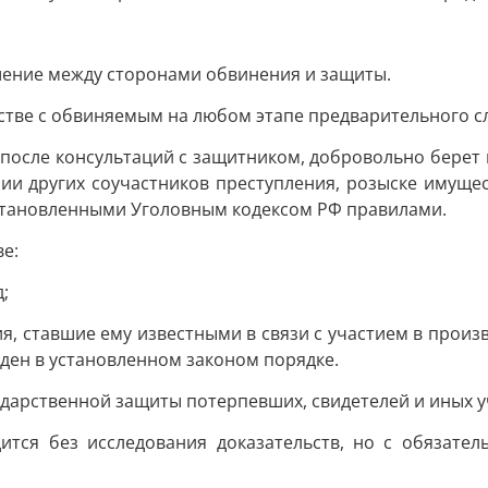
шение между сторонами обвинения и защиты.
стве с обвиняемым на любом этапе предварительного сл
 после консультаций с защитником, добровольно берет н
ии других соучастников преступления, розыске имущест
установленными Уголовным кодексом РФ правилами.
е:
;
я, ставшие ему известными в связи с участием в произ
жден в установленном законом порядке.
дарственной защиты потерпевших, свидетелей и иных у
ится без исследования доказательств, но с обязате