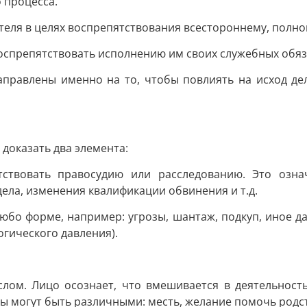
 процесса.
ателя в целях воспрепятствования всестороннему, полн
воспрепятствовать исполнению им своих служебных обяз
аправлены именно на то, чтобы повлиять на исход дел
 доказать два элемента:
тствовать правосудию или расследованию. Это озна
ела, изменения квалификации обвинения и т.д.
бо форме, например: угрозы, шантаж, подкуп, иное да
огического давления).
ом. Лицо осознает, что вмешивается в деятельность 
 могут быть различными: месть, желание помочь родств