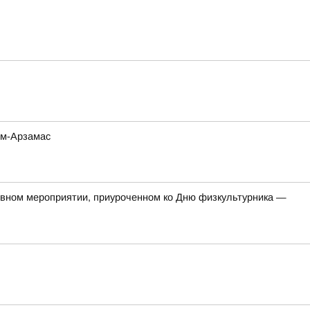
ом-Арзамас
тивном мероприятии, приуроченном ко Дню физкультурника —