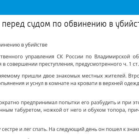
 перед судом по обвинению в убийс
винению в убийстве
дственного управления СК России по Владимирской о
в совершении преступления, предусмотренного ч. 1 ст. 
иняемому пришли двое знакомых местных жителей. Втро
опьянения и уснул в комнате на кровати в верхней одежд
ократно предпринимал попытки его разбудить и при эт
анным табуретом, ножкой от него и обухом топора, при
сестре и лег спать. На следующий день он пошел к зна