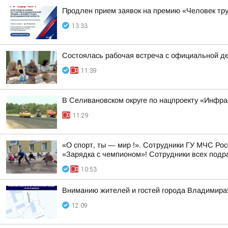
Продлен прием заявок на премию «Человек тру
13:33
Состоялась рабочая встреча с официальной д
11:39
В Селивановском округе по нацпроекту «Инфр
11:29
«О спорт, ты — мир !». Сотрудники ГУ МЧС Ро
«Зарядка с чемпионом»! Сотрудники всех подр
10:53
Вниманию жителей и гостей города Владимира
12:09