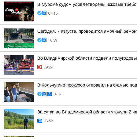
В Муроме судом удовлетворены исковые требов
07:46
Сегодня, 7 августа, проводится ямочный ремон
10:59
Во Владимирской области подвели полугодовые
09:29
В Кольчугино прокурор отправил на скамью по
07:51
За сутки во Владимирской области утонули 2 ч
08:58