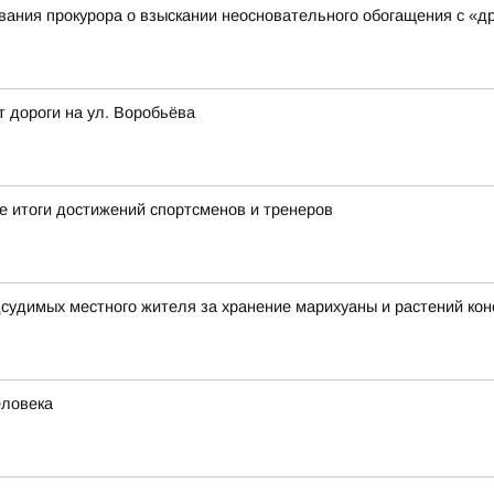
ания прокурора о взыскании неосновательного обогащения с «д
т дороги на ул. Воробьёва
 итоги достижений спортсменов и тренеров
дсудимых местного жителя за хранение марихуаны и растений ко
еловека