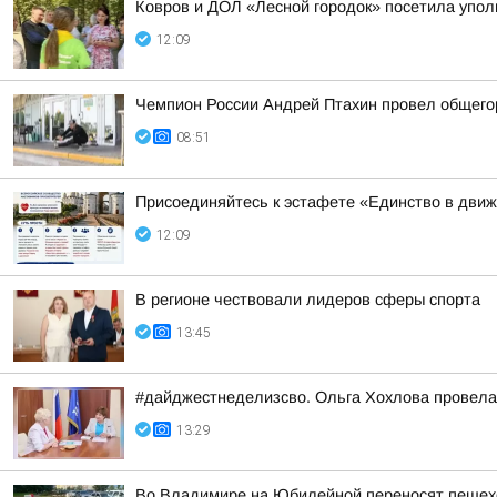
Ковров и ДОЛ «Лесной городок» посетила упо
12:09
Чемпион России Андрей Птахин провел общего
08:51
Присоединяйтесь к эстафете «Единство в дви
12:09
В регионе чествовали лидеров сферы спорта
13:45
#дайджестнеделизсво. Ольга Хохлова провел
13:29
Во Владимире на Юбилейной переносят пешех