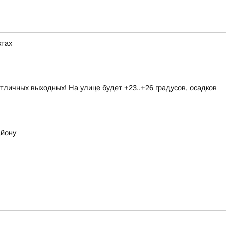
ктах
личных выходных! На улице будет +23..+26 градусов, осадков
айону