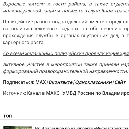
Взрослые жители и гости района, а также студен
индивидуальной защиты, посидеть в служебном трансп
Полицейские разных подразделений вместе с предст
на полицию ключевых задачах по обеспечению пр
прохождения службы в органах внутренних дел, а 
карьерного роста.
Со всеми желающими полицейские провели индивидуал
Активное участие в мероприятии также приняли на
формирований правоохранительной направленности.
Подписаться:
МАХ
|
Вконтакте
|
Одноклассники
|
Сайт
Источник:
Канал в МАКС "УМВД России по Владимирс
ТОП
Во Владимире по нацпроекту «Инфраструктура