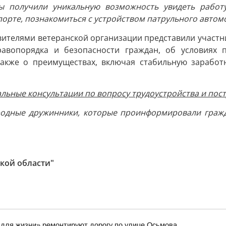
ты получили уникальную возможность увидеть работу
орте, познакомиться с устройством патрульного автом
авителями ветеранской организации представили учас
авопорядка и безопасности граждан, об условиях п
также о преимуществах, включая стабильную заработ
ьные консультации по вопросу трудоустройства и пост
родные дружинники, которые проинформировали граж
кой области"
 для жизни» ремонтируют дорогу по улице Осьмова