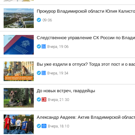
Прокурор Владимирской области Юлия Калисто
09:06
Следственное управление СК России по Влади
Вчера, 19:06
Вы уже ездили в отпуск? Тогда этот пост и о в
Вчера, 19:34
До новых встреч, гвардейцы
Вчера, 21:30
Александр Авдеев: Актив Владимирской област
Вчера, 18:10