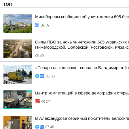
ТОП
Минобороны сообщило об уничтожении 605 бес
09:09
Силы ПВО за ночь уничтожили 605 украинских 
Нижегородской, Орловской, Ростовской, Рязанс
08:49
«Повара на колесах» - снова во Владимирской 
08:33
Центр компетенций в сфере демографии откры
09:27
В Александрове серийный похититель велосип
07:45