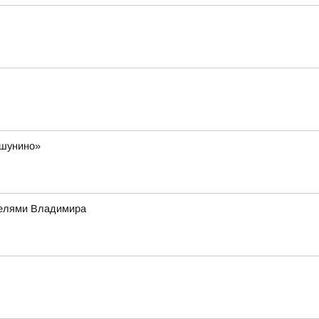
ешунино»
телями Владимира