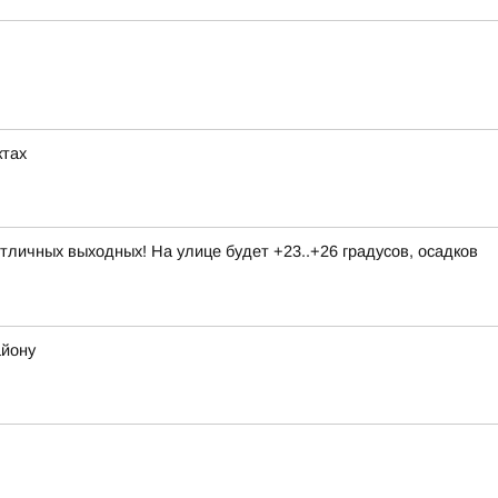
ктах
личных выходных! На улице будет +23..+26 градусов, осадков
айону