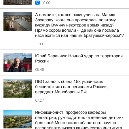
10:00
А помните, как все накинулись на Марию
Захарову, когда она проехалась по этому
куколду Вучичу некоторое время назад?
Прямо хором вопили - "да как она посмела
насмехаться над нашим братушкой-сербом"?
11:00
Юрий Баранчик: Ночной удар по территории
России
08:45
ПВО за ночь сбила 153 украинских
беспилотника над регионами России,
передает Минобороны РФ
07:27
Инфекционист, профессор кафедры
педиатрии, руководитель отделения детских
болезней Московского областного научно-
исследовательского клинического института