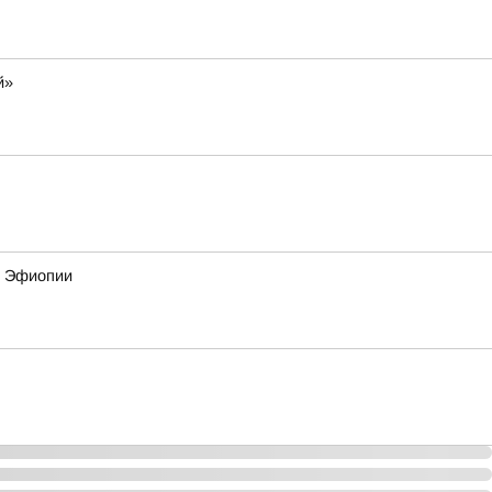
й»
и Эфиопии