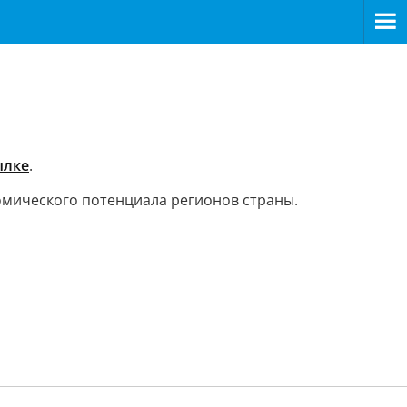
ылке
.
омического потенциала регионов страны.