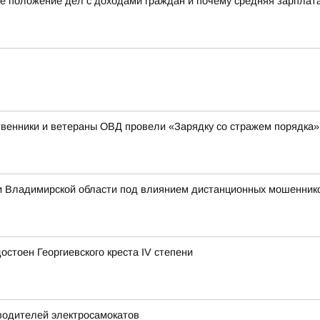
е положение дел с доходами граждан и почему средняя зарплата 
венники и ветераны ОВД провели «Зарядку со стражем порядка»
 Владимирской области под влиянием дистанционных мошеннико
стоен Георгиевского креста IV степени
водителей электросамокатов