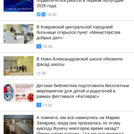
подвели итоги работы в первом полугодии
2026 года
18:00
В Ковровской центральной городской
больнице открылся пункт «Министерства
добрых дел»
18:36
В Ново-Александровской школе обновили
фасад школы
15:06
Детская библиотека подготовила бесплатные
мероприятия для детей и родителей в
рамках фестиваля «Китоврас»
13:00
А помните, как все накинулись на Марию
Захарову, когда она проехалась по этому
куколду Вучичу некоторое время назад?
Прямо хором вопили - "да как она посмела