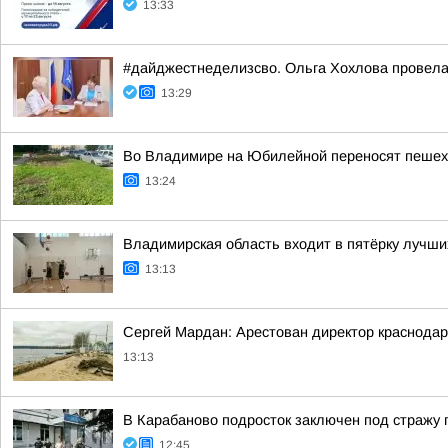
13:33
#дайджестнеделизсво. Ольга Хохлова провел
13:29
Во Владимире на Юбилейной переносят пешех
13:24
Владимирская область входит в пятёрку лучши
13:13
Сергей Мардан: Арестован директор краснода
13:13
В Карабаново подросток заключен под стражу п
12:45