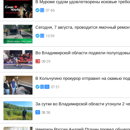
В Муроме судом удовлетворены исковые требов
07:46
Сегодня, 7 августа, проводится ямочный ремон
10:59
Во Владимирской области подвели полугодовые
09:29
В Кольчугино прокурор отправил на скамью по
07:51
За сутки во Владимирской области утонули 2 ч
08:58
Чемпион России Андрей Птахин провел общего