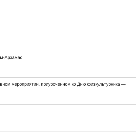
ом-Арзамас
тивном мероприятии, приуроченном ко Дню физкультурника —