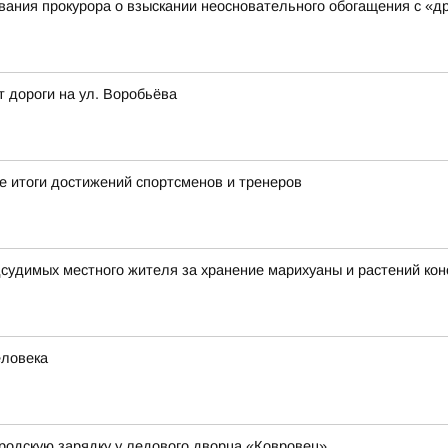
ания прокурора о взыскании неосновательного обогащения с «д
т дороги на ул. Воробьёва
 итоги достижений спортсменов и тренеров
дсудимых местного жителя за хранение марихуаны и растений ко
еловека
родскую зарядку у ледового дворца «Ковровец»