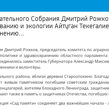
ательного Собрания Дмитрий Рожков
ванию и экологии Айтуган Текегалие
нению...
ия Дмитрий Рожков, председатель комитета по аграрно
 политике и здравоохранению областного парламента
соединились заместитель Губернатора Александр Максим
венники и волонтёры.
льного района, вблизи деревни Староопокино. Благода
нет живым памятником погибшим советским гражданам
концлагерей, жителям блокадного Ленинграда, защитн
вают также в память о защитниках Отечества, погибших
кция «Сад памяти» соединяет два важнейших начала -