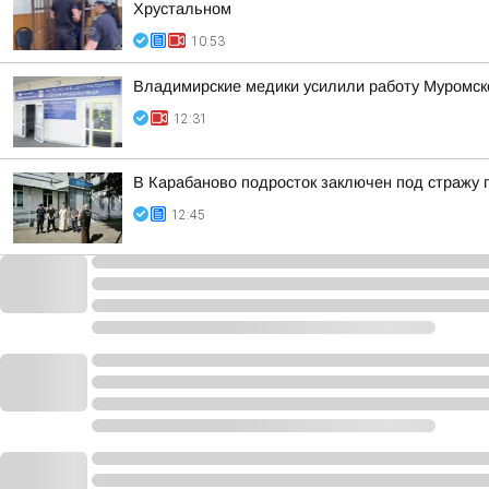
Хрустальном
10:53
Владимирские медики усилили работу Муромско
12:31
В Карабаново подросток заключен под стражу п
12:45