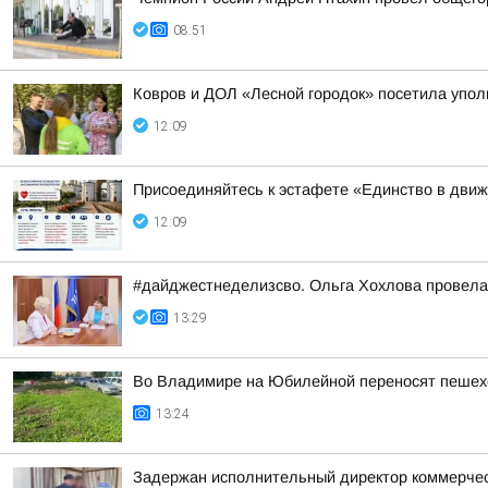
08:51
Ковров и ДОЛ «Лесной городок» посетила упо
12:09
Присоединяйтесь к эстафете «Единство в дви
12:09
#дайджестнеделизсво. Ольга Хохлова провел
13:29
Во Владимире на Юбилейной переносят пешех
13:24
Задержан исполнительный директор коммерческ