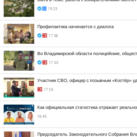
19:25
Профилактика начинается с диалога
17:38
Во Владимирской области полицейские, общест
17:33
Участник СВО, офицер с позывным «Костёр» удо
17:26
Как официальная статистика отражает реально
18:45
Председатель Законодательного Собрания Вла