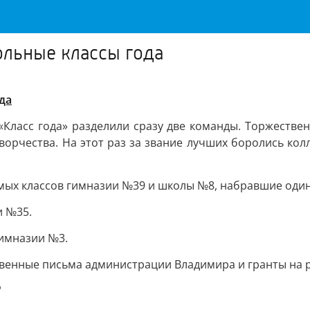
льные классы года
да
 «Класс года» разделили сразу две команды. Торжеств
творчества. На этот раз за звание лучших боролись кол
мых классов гимназии №39 и школы №8, набравшие один
и №35.
гимназии №3.
венные письма администрации Владимира и гранты на р
"