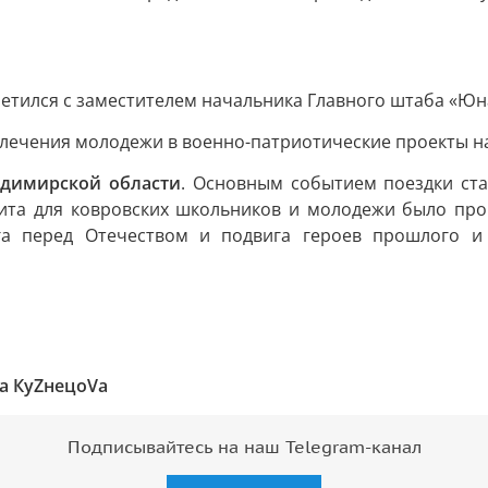
третился с заместителем начальника Главного штаба «Ю
лечения молодежи в военно-патриотические проекты н
адимирской области
. Основным событием поездки ста
зита для ковровских школьников и молодежи было про
лга перед Отечеством и подвига героев прошлого и
а КуZнецоVа
Подписывайтесь на наш Telegram-канал