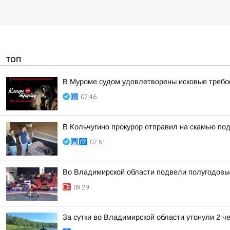
ТОП
В Муроме судом удовлетворены исковые требов
07:46
В Кольчугино прокурор отправил на скамью по
07:51
Во Владимирской области подвели полугодовые
09:29
За сутки во Владимирской области утонули 2 ч