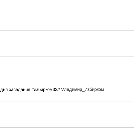
 дня заседания #избирком33//
Vладимир_Иzбирком