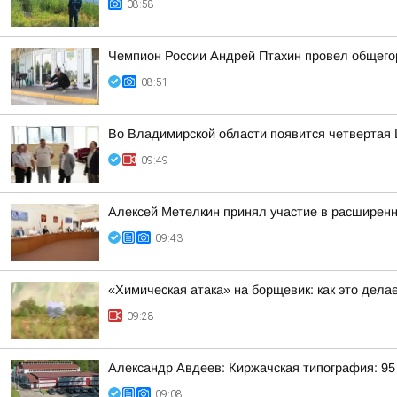
08:58
Чемпион России Андрей Птахин провел общего
08:51
Во Владимирской области появится четвертая 
09:49
Алексей Метелкин принял участие в расширен
09:43
«Химическая атака» на борщевик: как это дела
09:28
Александр Авдеев: Киржачская типография: 95 
09:08