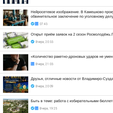
Нейросетевое изображение. В Камешково прок
обвинительное заключение по уголовному делу 
07:43
Открыт приём заявок на 2 сезон Росмолодёжь.
Вчера, 20:33
«Количество ракетно-дроновых ударов не умень
Вчера, 21:03
Друзья, отличные новости от Владимиро-Сузда
Вчера, 20:09
Быть в теме: работа с избирательными бюлле
Вчера, 19:25