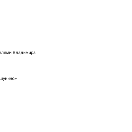
телями Владимира
ешунино»