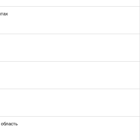
ктах
 область