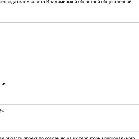
председателем совета Владимирской областной общественной
ния
й»
е области проект по созданию на их территории регионального