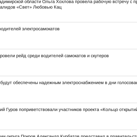
димирской области Ольга Хохлова провела рабочую встречу с 
валидов «Свет» Любовью Кац
водителей электросамокатов
овели рейд среди водителей самокатов и скутеров
 будут обеспечены надежным электроснабжением в дни голосова
ий Гуров поприветствовали участников проекта «Кольцо открыти
ии округа Покров Александр Курбатов представил в правительств