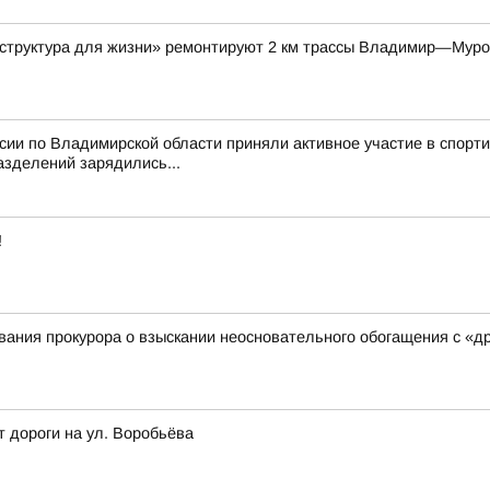
аструктура для жизни» ремонтируют 2 км трассы Владимир—Мур
ссии по Владимирской области приняли активное участие в спор
азделений зарядились...
!
ания прокурора о взыскании неосновательного обогащения с «д
т дороги на ул. Воробьёва