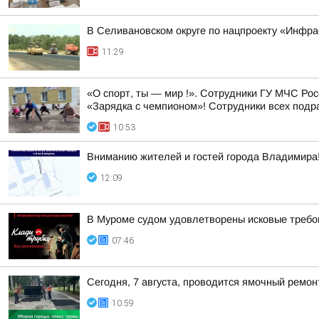
В Селивановском округе по нацпроекту «Инфр
11:29
«О спорт, ты — мир !». Сотрудники ГУ МЧС Ро
«Зарядка с чемпионом»! Сотрудники всех подр
10:53
Вниманию жителей и гостей города Владимира
12:09
В Муроме судом удовлетворены исковые требов
07:46
Сегодня, 7 августа, проводится ямочный ремон
10:59