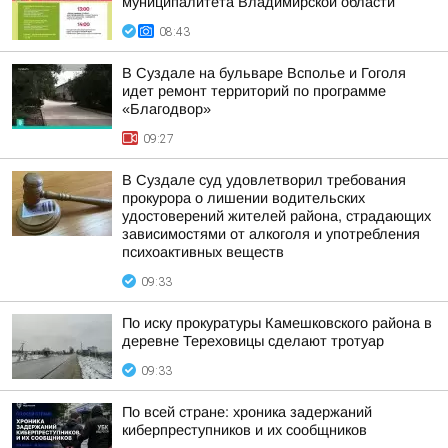
муниципалитета Владимирской области
08:43
В Суздале на бульваре Всполье и Гоголя
идет ремонт территорий по программе
«Благодвор»
09:27
В Суздале суд удовлетворил требования
прокурора о лишении водительских
удостоверений жителей района, страдающих
зависимостями от алкоголя и употребления
психоактивных веществ
09:33
По иску прокуратуры Камешковского района в
деревне Тереховицы сделают тротуар
09:33
По всей стране: хроника задержаний
киберпреступников и их сообщников