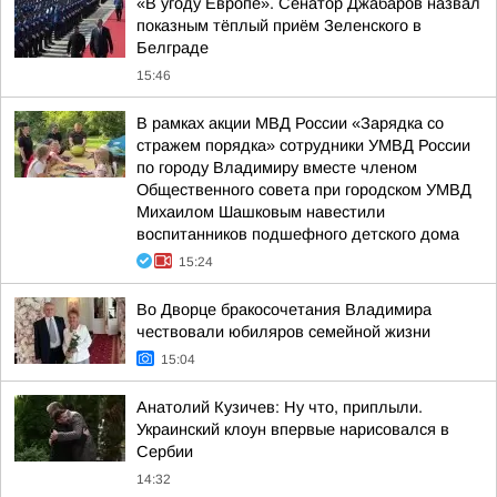
«В угоду Европе». Сенатор Джабаров назвал
показным тёплый приём Зеленского в
Белграде
15:46
В рамках акции МВД России «Зарядка со
стражем порядка» сотрудники УМВД России
по городу Владимиру вместе членом
Общественного совета при городском УМВД
Михаилом Шашковым навестили
воспитанников подшефного детского дома
15:24
Во Дворце бракосочетания Владимира
чествовали юбиляров семейной жизни
15:04
Анатолий Кузичев: Ну что, приплыли.
Украинский клоун впервые нарисовался в
Сербии
14:32