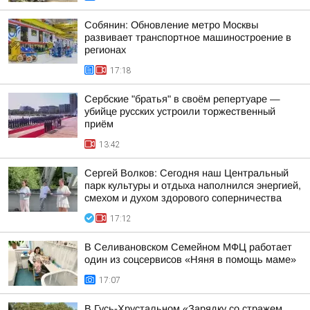
Собянин: Обновление метро Москвы
развивает транспортное машиностроение в
регионах
17:18
Сербские "братья" в своём репертуаре —
убийце русских устроили торжественный
приём
13:42
Сергей Волков: Сегодня наш Центральный
парк культуры и отдыха наполнился энергией,
смехом и духом здорового соперничества
17:12
В Селивановском Семейном МФЦ работает
один из соцсервисов «Няня в помощь маме»
17:07
В Гусь-Хрустальном «Зарядку со стражем