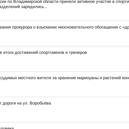
ссии по Владимирской области приняли активное участие в спор
азделений зарядились...
ания прокурора о взыскании неосновательного обогащения с «д
 итоги достижений спортсменов и тренеров
дсудимых местного жителя за хранение марихуаны и растений ко
т дороги на ул. Воробьёва
еловека