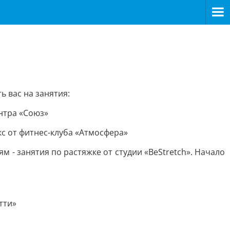
ь вас на занятия:
ентра «Союз»
кс от фитнес-клуба «Атмосфера»
 - занятия по растяжке от студии «BeStretch». Начало
тти»