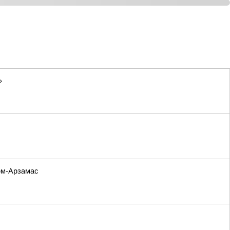
»
ом-Арзамас