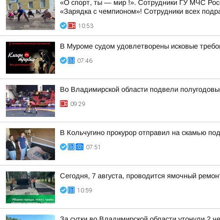
«О спорт, ты — мир !». Сотрудники ГУ МЧС Ро
«Зарядка с чемпионом»! Сотрудники всех подр
10:53
В Муроме судом удовлетворены исковые требов
07:46
Во Владимирской области подвели полугодовые
09:29
В Кольчугино прокурор отправил на скамью по
07:51
Сегодня, 7 августа, проводится ямочный ремон
10:59
За сутки во Владимирской области утонули 2 ч