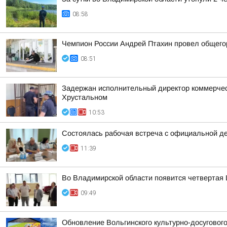
08:58
Чемпион России Андрей Птахин провел общего
08:51
Задержан исполнительный директор коммерческ
Хрустальном
10:53
Состоялась рабочая встреча с официальной д
11:39
Во Владимирской области появится четвертая 
09:49
Обновление Вольгинского культурно-досуговог