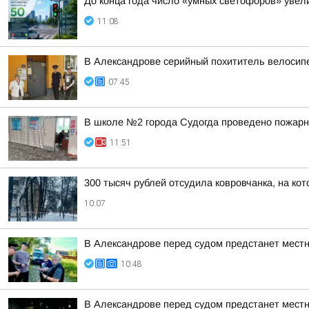
До конца года число «умных светофоров» увел
11:08
В Александрове серийный похититель велосип
07:45
В школе №2 города Судогда проведено пожарн
11:51
300 тысяч рублей отсудила ковровчанка, на кот
10:07
В Александрове перед судом предстанет местн
10:48
В Александрове перед судом предстанет местн