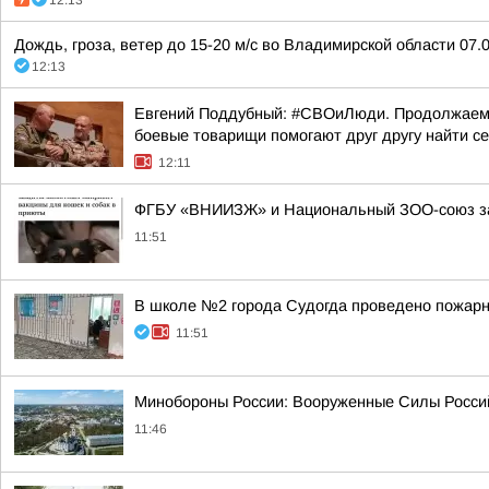
12:13
Дождь, гроза, ветер до 15-20 м/с во Владимирской области 07.0
12:13
Евгений Поддубный: #СВОиЛюди. Продолжаем р
боевые товарищи помогают друг другу найти с
12:11
ФГБУ «ВНИИЗЖ» и Национальный ЗОО-союз зап
11:51
В школе №2 города Судогда проведено пожарн
11:51
Минобороны России: Вооруженные Силы Россий
11:46