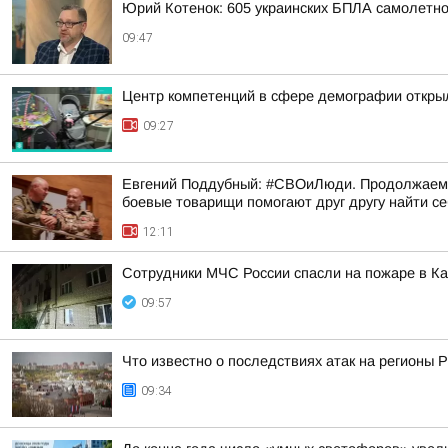
Юрий Котенок: 605 украинских БПЛА самолетн
09:47
Центр компетенций в сфере демографии откры
09:27
Евгений Поддубный: #СВОиЛюди. Продолжаем р
боевые товарищи помогают друг другу найти с
12:11
Сотрудники МЧС России спасли на пожаре в К
09:57
Что известно о последствиях атак на регионы 
09:34