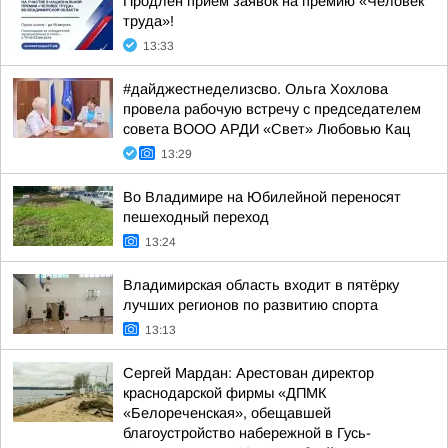
Продлен прием заявок на премию «Человек
труда»!
13:33
#дайджестнеделизсво. Ольга Хохлова
провела рабочую встречу с председателем
совета ВООО АРДИ «Свет» Любовью Кац
13:29
Во Владимире на Юбилейной переносят
пешеходный переход
13:24
Владимирская область входит в пятёрку
лучших регионов по развитию спорта
13:13
Сергей Мардан: Арестован директор
краснодарской фирмы «ДПМК
«Белореченская», обещавшей
благоустройство набережной в Гусь-