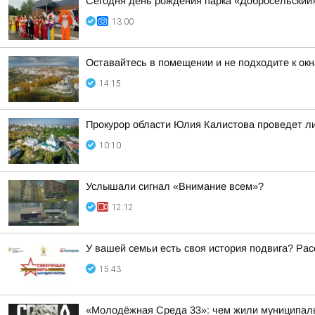
Сегодня день рождения парка «Добросельский
13:00
Оставайтесь в помещении и не подходите к окн
14:15
Прокурор области Юлия Калистова проведет ли
10:10
Услышали сигнал «Внимание всем»?
12:12
У вашей семьи есть своя история подвига? Рас
15:43
«Молодёжная Среда 33»: чем жили муниципал