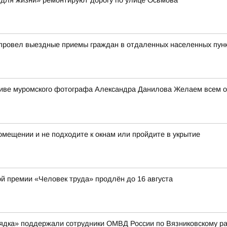
 для жизни» ремонтируют дорогу по улице Осьмова
 провел выездные приемы граждан в отдаленных населенных пун
ктиве муромского фотографа Александра Данилова Желаем всем от
мещении и не подходите к окнам или пройдите в укрытие
ой премии «Человек труда» продлён до 16 августа
рядка» поддержали сотрудники ОМВД России по Вязниковскому р