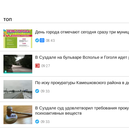
ТОП
День города отмечают сегодня сразу три муни
08:43
В Суздале на бульваре Всполье и Гоголя идет
09:27
По иску прокуратуры Камешковского района в 
09:33
В Суздале суд удовлетворил требования проку
психоактивных веществ
09:33