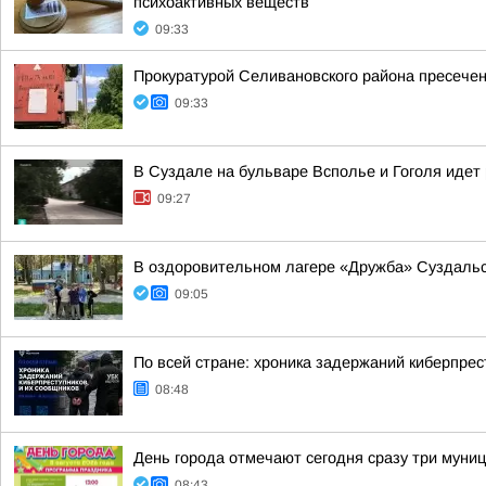
психоактивных веществ
09:33
Прокуратурой Селивановского района пресече
09:33
В Суздале на бульваре Всполье и Гоголя идет
09:27
В оздоровительном лагере «Дружба» Суздальс
09:05
По всей стране: хроника задержаний киберпрес
08:48
День города отмечают сегодня сразу три муни
08:43