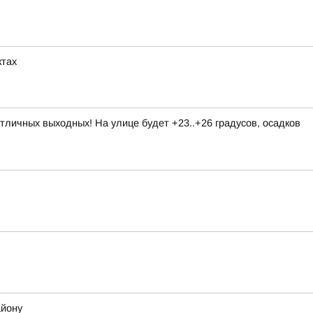
ктах
личных выходных! На улице будет +23..+26 градусов, осадков
айону