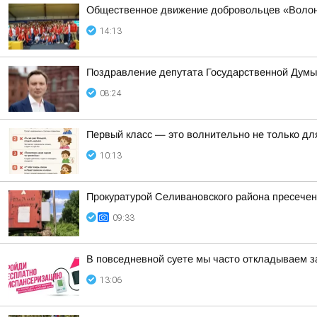
Общественное движение добровольцев «Волонт
14:13
Поздравление депутата Государственной Думы
08:24
Первый класс — это волнительно не только для
10:13
Прокуратурой Селивановского района пресече
09:33
В повседневной суете мы часто откладываем з
13:06