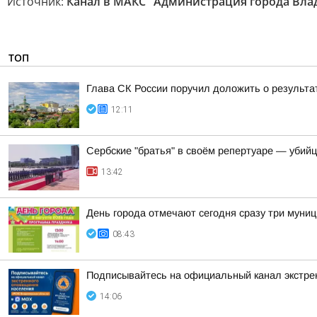
Источник:
Канал в МАКС "Администрация города Вл
ТОП
Глава СК России поручил доложить о результа
12:11
Сербские "братья" в своём репертуаре — убий
13:42
День города отмечают сегодня сразу три муни
08:43
Подписывайтесь на официальный канал экстр
14:06