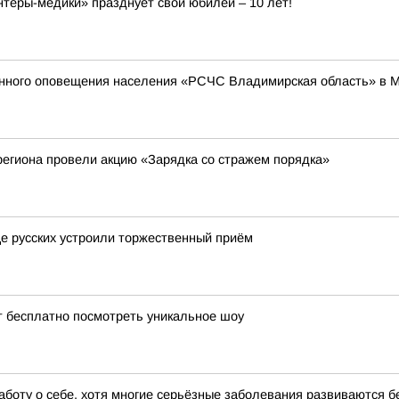
ёры-медики» празднует свой юбилей – 10 лет!
енного оповещения населения «РСЧС Владимирская область» в 
егиона провели акцию «Зарядка со стражем порядка»
це русских устроили торжественный приём
т бесплатно посмотреть уникальное шоу
аботу о себе, хотя многие серьёзные заболевания развиваются 