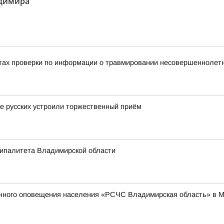
адимира"
тах проверки по информации о травмировании несовершеннолетне
це русских устроили торжественный приём
ципалитета Владимирской области
енного оповещения населения «РСЧС Владимирская область» в 