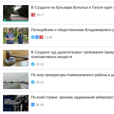
В Суздале на бульваре Всполье и Гоголя идет
09:27
Полицейские и общественники Владимирского р
13:45
В Суздале суд удовлетворил требования проку
психоактивных веществ
09:33
По иску прокуратуры Камешковского района в 
09:33
По всей стране: хроника задержаний киберпрес
08:48