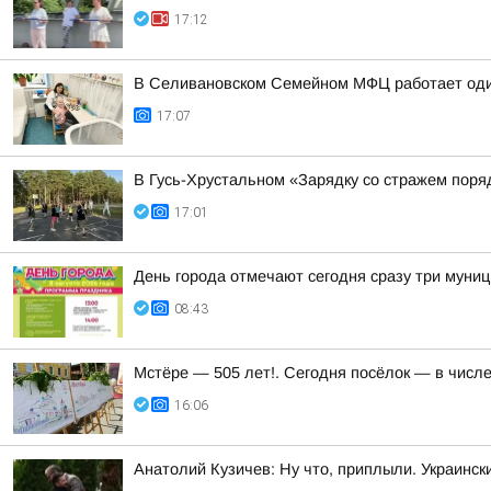
17:12
В Селивановском Семейном МФЦ работает оди
17:07
В Гусь-Хрустальном «Зарядку со стражем пор
17:01
День города отмечают сегодня сразу три муни
08:43
Мстёре — 505 лет!. Сегодня посёлок — в числ
16:06
Анатолий Кузичев: Ну что, приплыли. Украинск