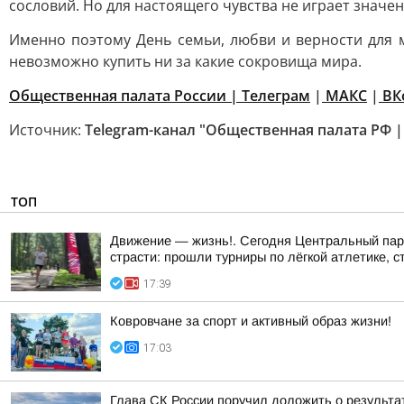
сословий. Но для настоящего чувства не играет знач
Именно поэтому День семьи, любви и верности для 
невозможно купить ни за какие сокровища мира.
Общественная палата России | Телеграм
|
MAКС
|
ВК
Источник:
Telegram-канал "Общественная палата РФ 
ТОП
Движение — жизнь!. Сегодня Центральный парк
страсти: прошли турниры по лёгкой атлетике, с
17:39
Ковровчане за спорт и активный образ жизни!
17:03
Глава СК России поручил доложить о результа