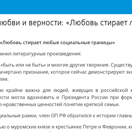
любви и верности: «Любовь стирает
: «Любовь стирает любые социальные границы»
омнил литературные произведения:
«быть или не быть» и многие другие творения. Существу
ачертано признание, которое сейчас демонстрируют экс
лии.
ю крайне важна для людей, живущих в российской 
ости могла вдохновить и Президента России при форм
о-нравственных ценностей понятие крепкой семьи.
оциальные рамки, член ОП РФ обратился к истории глав
тью о муромских князе и крестьянке Петре и Февронии, 