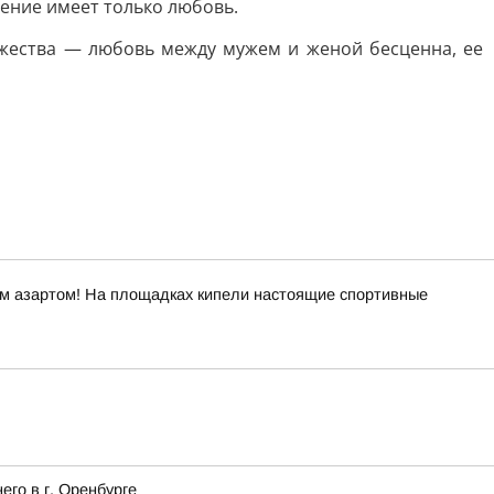
чение имеет только любовь.
ужества — любовь между мужем и женой бесценна, ее
ым азартом! На площадках кипели настоящие спортивные
го в г. Оренбурге