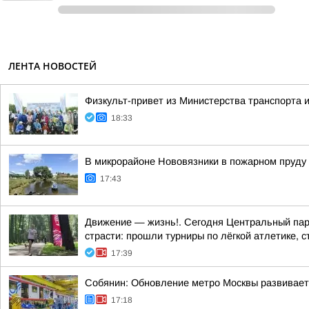
ЛЕНТА НОВОСТЕЙ
Физкульт-привет из Министерства транспорта и
18:33
В микрорайоне Нововязники в пожарном пруду
17:43
Движение — жизнь!. Сегодня Центральный парк
страсти: прошли турниры по лёгкой атлетике, с
17:39
Собянин: Обновление метро Москвы развивает
17:18