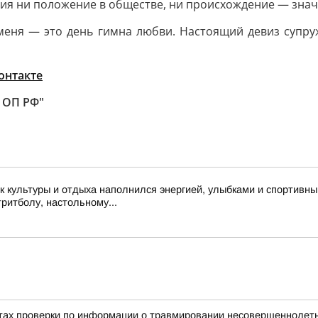
ения ни положение в обществе, ни происхождение — зна
меня — это день гимна любви. Настоящий девиз супр
онтакте
| ОП РФ"
 культуры и отдыха наполнился энергией, улыбками и спортивн
тритболу, настольному...
тах проверки по информации о травмировании несовершеннолетне