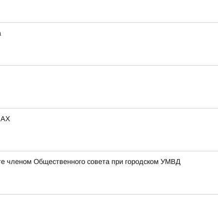
а
МАХ
те членом Общественного совета при городском УМВД