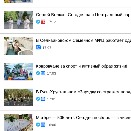
Сергей Волков: Сегодня наш Центральный парк
17:12
В Селивановском Семейном МФЦ работает оди
17:07
Ковровчане за спорт и активный образ жизни!
17:03
В Гусь-Хрустальном «Зарядку со стражем пор
17:01
Мстёре — 505 лет!. Сегодня посёлок — в числ
16:06