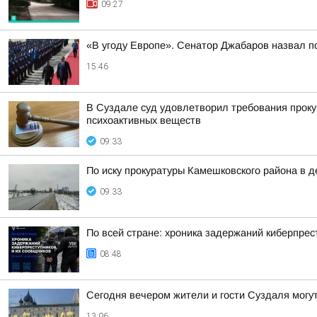
09:27
«В угоду Европе». Сенатор Джабаров назвал п
15:46
В Суздале суд удовлетворил требования проку
психоактивных веществ
09:33
По иску прокуратуры Камешковского района в 
09:33
По всей стране: хроника задержаний киберпрес
08:48
Сегодня вечером жители и гости Суздаля могу
13:06