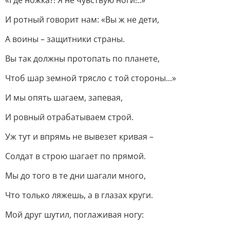
«Где ножка?! Я не чувствую ноги!..»
И ротный говорит нам: «Вы ж не дети,
А воины – защитники страны.
Вы так должны протопать по планете,
Чтоб шар земной трясло с той стороны...»
И мы опять шагаем, запевая,
И ровный отрабатываем строй.
Уж тут и впрямь не вывезет кривая –
Солдат в строю шагает по прямой.
Мы до того в те дни шагали много,
Что только ляжешь, а в глазах круги.
Мой друг шутил, поглаживая ногу: