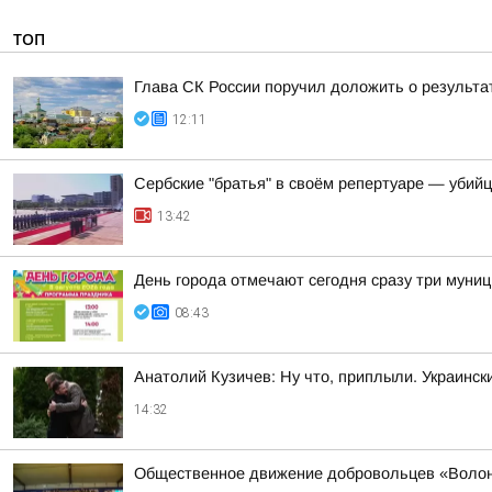
ТОП
Глава СК России поручил доложить о результа
12:11
Сербские "братья" в своём репертуаре — убий
13:42
День города отмечают сегодня сразу три муни
08:43
Анатолий Кузичев: Ну что, приплыли. Украинск
14:32
Общественное движение добровольцев «Волонт