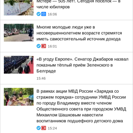
Мстёре — 505 лет!. Сегодня посёлок — в
числе юбиляров
16:06
Многие молодые люди уже в
несовершеннолетнем возрасте стремятся
иметь самостоятельный источник дохода
16:01
«В угоду Европе». Сенатор Джабаров назвал
показным тёплый приём Зеленского в
Белграде
15:46
В рамках акции МВД России «Зарядка со
стражем порядка» сотрудники УМВД России
по городу Владимиру вместе членом
Общественного совета при городском УМВД
Михаилом Шашковым навестили
воспитанников подшефного детского дома
15:24