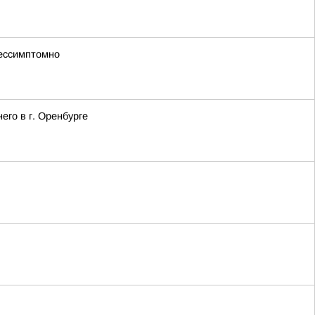
бессимптомно
го в г. Оренбурге