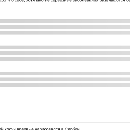
аботу о себе, хотя многие серьёзные заболевания развиваются 
кий клоун впервые нарисовался в Сербии