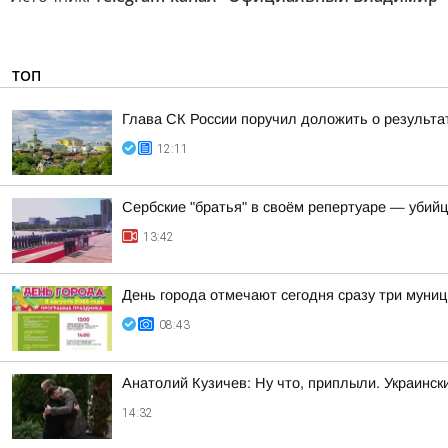
ТОП
Глава СК России поручил доложить о результа
12:11
Сербские "братья" в своём репертуаре — убий
13:42
День города отмечают сегодня сразу три муни
08:43
Анатолий Кузичев: Ну что, приплыли. Украинск
14:32