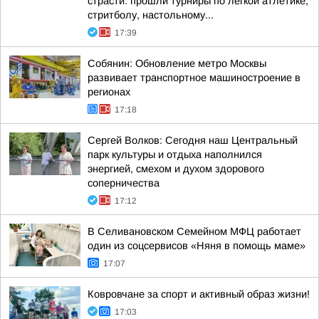
страсти: прошли турниры по лёгкой атлетике,
стритболу, настольному...
17:39
Собянин: Обновление метро Москвы
развивает транспортное машиностроение в
регионах
17:18
Сергей Волков: Сегодня наш Центральный
парк культуры и отдыха наполнился
энергией, смехом и духом здорового
соперничества
17:12
В Селивановском Семейном МФЦ работает
один из соцсервисов «Няня в помощь маме»
17:07
Ковровчане за спорт и активный образ жизни!
17:03