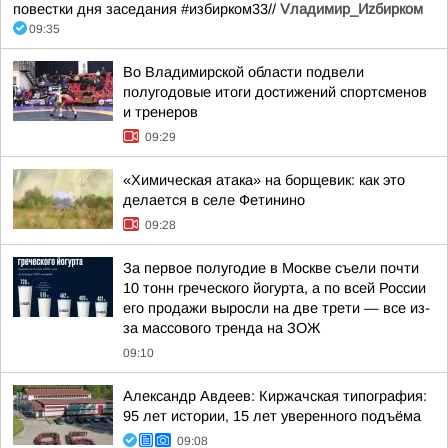
повестки дня заседания #избирком33//
Vладимир_Иzбирком
09:35
Во Владимирской области подвели
полугодовые итоги достижений спортсменов
и тренеров
09:29
«Химическая атака» на борщевик: как это
делается в селе Фетинино
09:28
За первое полугодие в Москве съели почти
10 тонн греческого йогурта, а по всей России
его продажи выросли на две трети — все из-
за массового тренда на ЗОЖ
09:10
Александр Авдеев: Киржачская типография:
95 лет истории, 15 лет уверенного подъёма
09:08