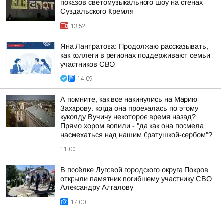
показов светомузыкального шоу на стенах
Суздальского Кремля
13:52
Яна Лантратова: Продолжаю рассказывать,
как коллеги в регионах поддерживают семьи
участников СВО
14:09
А помните, как все накинулись на Марию
Захарову, когда она проехалась по этому
куколду Вучичу некоторое время назад?
Прямо хором вопили - "да как она посмела
насмехаться над нашим братушкой-сербом"?
11:00
В посёлке Луговой городского округа Покров
открыли памятник погибшему участнику СВО
Александру Алгалову
17:00