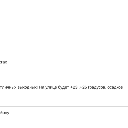
ктах
личных выходных! На улице будет +23..+26 градусов, осадков
айону