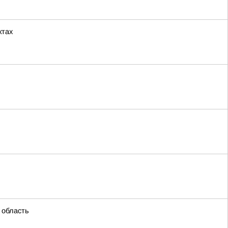
ктах
 область