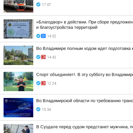
17:07
«Благодвор» в действии. При сборе предложен
и благоустройства территорий
14:52
Во Владимире полным ходом идет подготовка к
14:42
Спорт объединяет!. В эту субботу во Владимирс
12:24
Во Владимирской области по требованию транс
15:34
В Суздале перед судом предстанет мужчина, п