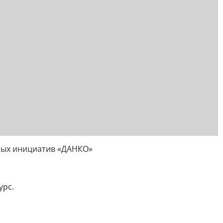
ных инициатив «ДАНКО»
урс.