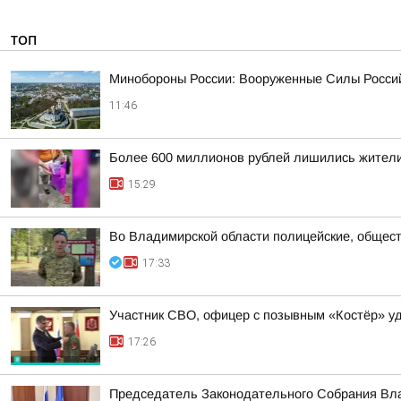
ТОП
Минобороны России: Вооруженные Силы Россий
11:46
Более 600 миллионов рублей лишились жители
15:29
Во Владимирской области полицейские, общест
17:33
Участник СВО, офицер с позывным «Костёр» удо
17:26
Председатель Законодательного Собрания Вла