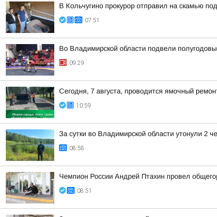
В Кольчугино прокурор отправил на скамью по
07:51
Во Владимирской области подвели полугодовые
09:29
Сегодня, 7 августа, проводится ямочный ремон
10:59
За сутки во Владимирской области утонули 2 ч
08:58
Чемпион России Андрей Птахин провел общего
08:51