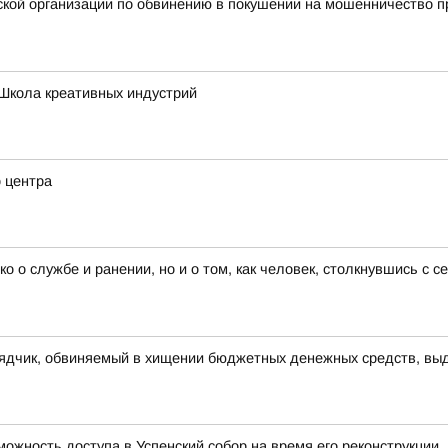
ой организации по обвинению в покушении на мошенничество пр
Школа креативных индустрий
о центра
ко о службе и ранении, но и о том, как человек, столкнувшись с 
рядчик, обвиняемый в хищении бюджетных денежных средств, выд
ожность доступа в Успенский собор на время его реконструкции