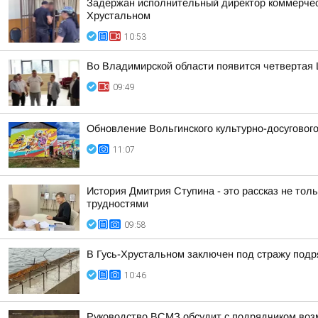
Задержан исполнительный директор коммерческ
Хрустальном
10:53
Во Владимирской области появится четвертая 
09:49
Обновление Вольгинского культурно-досуговог
11:07
История Дмитрия Ступина - это рассказ не толь
трудностями
09:58
В Гусь-Хрустальном заключен под стражу под
10:46
Руководство ВСМЗ обсудит с подрядчиком возм