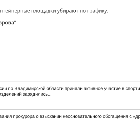
онтейнерные площадки убирают по графику.
врова"
ссии по Владимирской области приняли активное участие в спор
азделений зарядились...
ания прокурора о взыскании неосновательного обогащения с «д