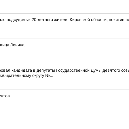
мью подсудимых 20-летнего жителя Кировской области, похитивш
улицу Ленина
ровал кандидата в депутаты Государственной Думы девятого со
бирательному округу №...
ентов