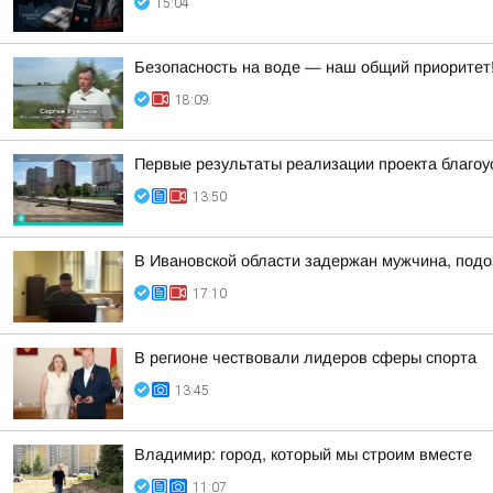
15:04
Безопасность на воде — наш общий приоритет
18:09
Первые результаты реализации проекта благоу
13:50
В Ивановской области задержан мужчина, подо
17:10
В регионе чествовали лидеров сферы спорта
13:45
Владимир: город, который мы строим вместе
11:07