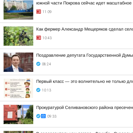
южной части Покрова сейчас идет масштабное 
11:09
Как фермер Александр Мещеряков сделал село
10:43
Поздравление депутата Государственной Думы
08:24
Первый класс — это волнительно не только для
10:13
Прокуратурой Селивановского района пресече
09:33