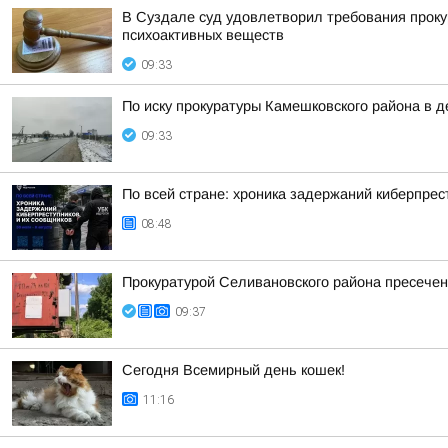
В Суздале суд удовлетворил требования проку
психоактивных веществ
09:33
По иску прокуратуры Камешковского района в 
09:33
По всей стране: хроника задержаний киберпрес
08:48
Прокуратурой Селивановского района пресече
09:37
Сегодня Всемирный день кошек!
11:16