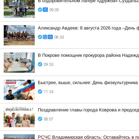
В оздоровительном лагере «Дружба» Суздальс
09:05
Александр Авдеев: 8 августа 2026 года –День 
08:33
В Покрове помощник прокурора района Надежда
09:33
Быстрее, выше, сильнее: День физкультурника
11:33
Поздравление главы города Коврова и предсе
08:07
РСЧС Владимирская область: Оставайтесь в по